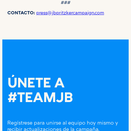
###
CONTACTO:
press@jbpritzkercampaign.com
ÚNETE A
#TEAMJB
Regístrese para unirse al equipo hoy mismo y
recibir actualizaciones de la campaña,