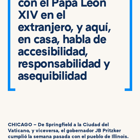
con el Papa León
XIV en el
extranjero, y aquí,
en casa, habla de
accesibilidad,
responsabilidad y
asequibilidad
CHICAGO – De Springfield a la Ciudad del
Vaticano, y viceversa, el gobernador JB Pritzker
cumplió la semana pasada con el pueblo de Illinois.