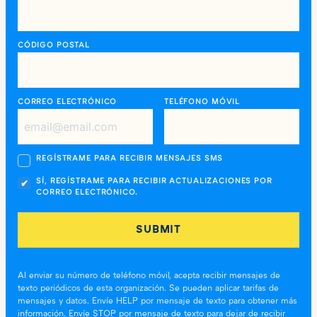
CÓDIGO POSTAL
CORREO ELECTRÓNICO
TELÉFONO MÓVIL
REGÍSTRAME PARA RECIBIR MENSAJES SMS
SÍ, REGÍSTRAME PARA RECIBIR ACTUALIZACIONES POR
CORREO ELECTRÓNICO.
Al enviar su número de teléfono móvil, acepta recibir mensajes de
texto periódicos de esta organización. Se pueden aplicar tarifas de
mensajes y datos. Envíe HELP por mensaje de texto para obtener más
información. Envíe STOP por mensaje de texto para dejar de recibir